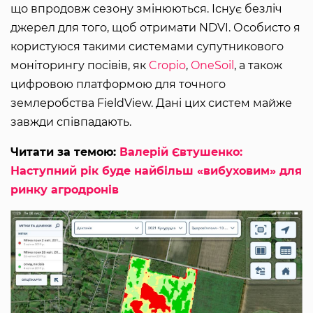
що впродовж сезону змінюються. Існує безліч
джерел для того, щоб отримати NDVI. Особисто я
користуюся такими системами супутникового
моніторингу посівів, як
Cropio
,
OneSoil
, а також
цифровою платформою для точного
землеробства FieldView. Дані цих систем майже
завжди співпадають.
Читати за темою:
Валерій Євтушенко:
Наступний рік буде найбільш «вибуховим» для
ринку агродронів