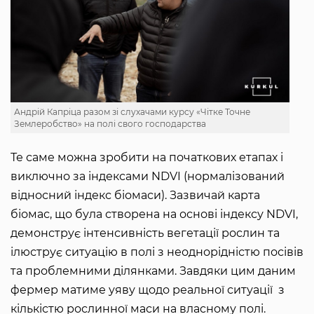
Андрій Капріца разом зі слухачами курсу «Чітке Точне
Землеробство» на полі свого господарства
Те саме можна зробити на початкових етапах і
виключно за індексами NDVI (нормалізований
відносний індекс біомаси). Зазвичай карта
біомас, що була створена на основі індексу NDVI,
демонструє інтенсивність вегетації рослин та
ілюструє ситуацію в полі з неоднорідністю посівів
та проблемними ділянками. Завдяки цим даним
фермер матиме уяву щодо реальної ситуації з
кількістю рослинної маси на власному полі.