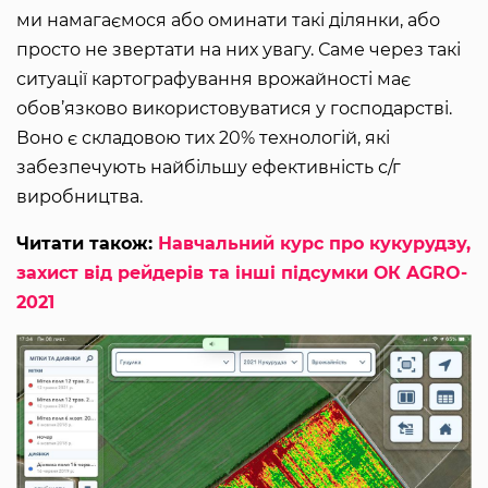
ми намагаємося або оминати такі ділянки, або
просто не звертати на них увагу. Саме через такі
ситуації картографування врожайності має
обов’язково використовуватися у господарстві.
Воно є складовою тих 20% технологій, які
забезпечують найбільшу ефективність с/г
виробництва.
Читати також:
Навчальний курс про кукурудзу,
захист від рейдерів та інші підсумки ОК AGRO-
2021