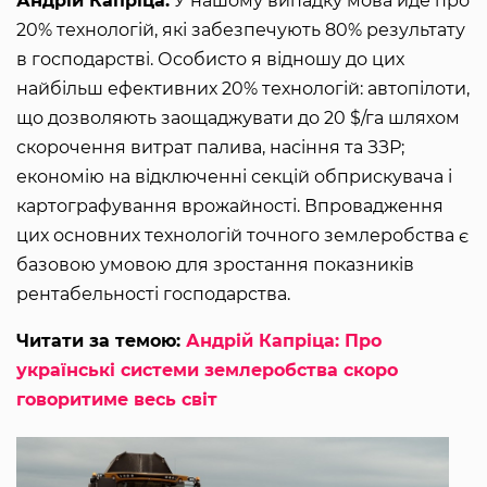
Андрій Капріца:
У нашому випадку мова йде про
20% технологій, які забезпечують 80% результату
в господарстві. Особисто я відношу до цих
найбільш ефективних 20% технологій: автопілоти,
що дозволяють заощаджувати до 20 $/га шляхом
скорочення витрат палива, насіння та ЗЗР;
економію на відключенні секцій обприскувача і
картографування врожайності. Впровадження
цих основних технологій точного землеробства є
базовою умовою для зростання показників
рентабельності господарства.
Читати за темою:
Андрій Капріца: Про
українські системи землеробства скоро
говоритиме весь світ