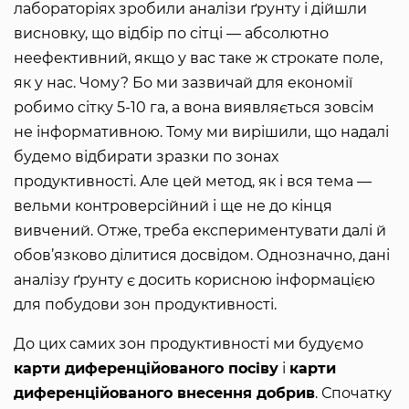
лабораторіях зробили аналізи ґрунту і дійшли
висновку, що відбір по сітці — абсолютно
неефективний, якщо у вас таке ж строкате поле,
як у нас. Чому? Бо ми зазвичай для економії
робимо сітку 5-10 га, а вона виявляється зовсім
не інформативною. Тому ми вирішили, що надалі
будемо відбирати зразки по зонах
продуктивності. Але цей метод, як і вся тема —
вельми контроверсійний і ще не до кінця
вивчений. Отже, треба експериментувати далі й
обов’язково ділитися досвідом. Однозначно, дані
аналізу ґрунту є досить корисною інформацією
для побудови зон продуктивності.
До цих самих зон продуктивності ми будуємо
карти диференційованого посіву
і
карти
диференційованого внесення добрив
. Спочатку