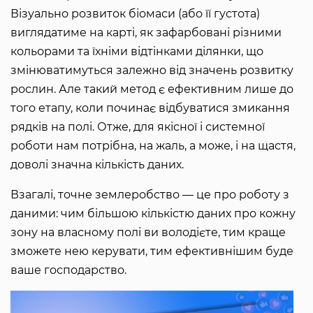
Візуально розвиток біомаси (або її густота)
виглядатиме на карті, як зафарбовані різними
кольорами та їхніми відтінками ділянки, що
змінюватимуться залежно від значень розвитку
рослин. Але такий метод є ефективним лише до
того етапу, коли починає відбуватися змикання
рядків на полі. Отже, для якісної і системної
роботи нам потрібна, на жаль, а може, і на щастя,
доволі значна кількість даних.
Взагалі, точне землеробство — це про роботу з
даними: чим більшою кількістю даних про кожну
зону на власному полі ви володієте, тим краще
зможете нею керувати, тим ефективнішим буде
ваше господарство.