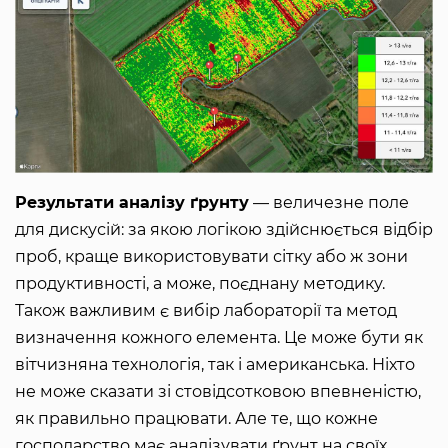
Результати аналізу ґрунту
— величезне поле
для дискусій: за якою логікою здійснюється відбір
проб, краще використовувати сітку або ж зони
продуктивності, а може, поєднану методику.
Також важливим є вибір лабораторії та метод
визначення кожного елемента. Це може бути як
вітчизняна технологія, так і американська. Ніхто
не може сказати зі стовідсотковою впевненістю,
як правильно працювати. Але те, що кожне
господарство має аналізувати ґрунт на своїх