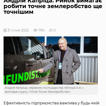
Андрій Капріца: Ринок вимагає
робити точне землеробство ще
точнішим
31 січня 2022
790
0
Андрій Капріца, керівник господарства «Флора А.А.»,
викладач курсу «Чітке Точне Землеробство»
Ефективність підприємства важлива у будь-якій