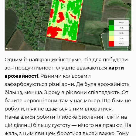
Одним із найкращих інструментів для побудови
зон продуктивності слушно вважаються
карти
врожайності
. Різними кольорами
зафарбовуються різні зони. Де була врожайність
більша, менша. З року в рік вони співпадають. От
бачите червоні зони, там у нас мочар. Що б ми не
робили, ніяк не вдається з ним впоратися.
Намагалися робити глибоке рихлення і сіяти на
цій ділянці більшу густоту — нічого не працює. На
жаль, з цим явищем боротися вкрай важко. Тому