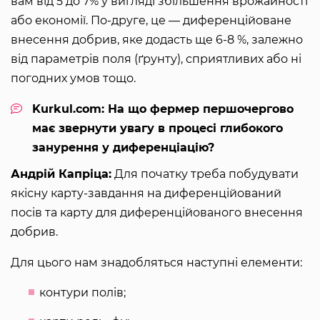
вам від 5 до 7% у вигляді збільшення врожайності
або економії. По-друге, це — диференційоване
внесення добрив, яке додасть ще 6-8 %, залежно
від параметрів поля (ґрунту), сприятливих або ні
погодних умов тощо.
Kurkul.com: На що фермер першочергово
має звернути увагу в процесі глибокого
занурення у диференціацію?
Андрій Капріца:
Для початку треба побудувати
якісну карту-завдання на диференційований
посів та карту для диференційованого внесення
добрив.
Для цього нам знадобляться наступні елементи:
контури полів;