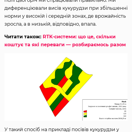
полі цьогоріч ми спрацювали правильно. Ми
диференціювали висів кукурудзи при збільшенні
норми у високій і середній зонах, де врожайність
зросла, а в низькій, відповідно, впала.
Читати також:
RTK-системи: що це, скільки
коштує та які переваги — розбираємось разом
У такий спосіб на прикладі посівів кукурудзи у