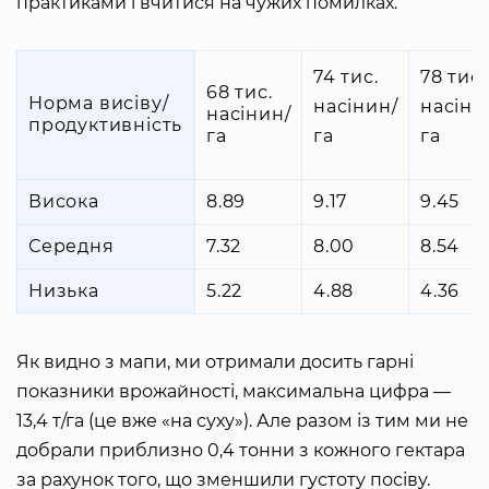
практиками і вчитися на чужих помилках.
74 тис.
78 тис.
68 тис.
Норма висіву/
насінин/
насіни
насінин/
продуктивність
га
га
га
Висока
8.89
9.17
9.45
Середня
7.32
8.00
8.54
Низька
5.22
4.88
4.36
Як видно з мапи, ми отримали досить гарні
показники врожайності, максимальна цифра —
13,4 т/га (це вже «на суху»). Але разом із тим ми не
добрали приблизно 0,4 тонни з кожного гектара
за рахунок того, що зменшили густоту посіву.