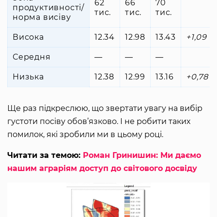
62
66
70
продуктивності/
тис.
тис.
тис.
норма висіву
Висока
12.34
12.98
13.43
+1,09
Середня
—
—
—
Низька
12.38
12.99
13.16
+0,78
Ще раз підкреслюю, що звертати увагу на вибір
густоти посіву обов’язково. І не робити таких
помилок, які зробили ми в цьому році.
Читати за темою:
Роман Гринишин: Ми даємо
нашим аграріям доступ до світового досвіду