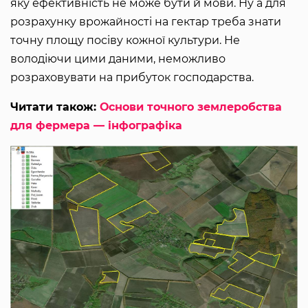
яку ефективність не може бути й мови. Ну а для
розрахунку врожайності на гектар треба знати
точну площу посіву кожної культури. Не
володіючи цими даними, неможливо
розраховувати на прибуток господарства.
Читати також:
Основи точного землеробства
для фермера — інфографіка