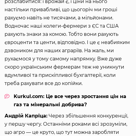
розслабитися: і врожай є, і ціни на нього
настільки привабливі, що цьогоріч ми гроші
рахуємо навіть не тисячами, а мільйонами.
Водночас наші колеги-фермери з ЄС та США
рахують знаки за комою. Тобто вони рахують
євроценти та центи, відповідно. І це є неабияким
дзвоником для наших аграріїв. На жаль, ми
рухаємося у тому самому напрямку. Вже дуже
скоро українським фермерам теж не уникнути
вдумливої та прискіпливої бухгалтерії, коли
треба рахувати все до копійки.
Kurkul.com: Це все через зростання цін на
газ та мінеральні добрива?
Андрій Капріца:
Через збільшення конкуренції,
у першу чергу. Останніми роками всі зрозуміли,
що агро — це круто, що тут можна заробляти