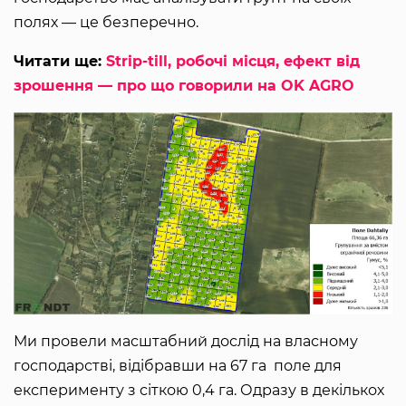
полях — це безперечно.
Читати ще:
Strip-till, робочі місця, ефект від
зрошення — про що говорили на OK AGRO
Ми провели масштабний дослід на власному
господарстві, відібравши на 67 га поле для
експерименту з сіткою 0,4 га. Одразу в декількох