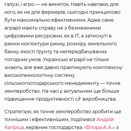
галузі, і агро — не виняток. Навіть навпаки, для
кого, як не для фермерів, сьогодні принципово
бути максимально ефективними. Адже саме
аграрії мають справу не з безмежними
цифровими ресурсами, як в IT, а затиснуті в
рамки кон'юктури ринку, розміру земельного
банку, якості ґрунту та непередбачуваних
погодних умов. Українські аграрії не тільки
знають, але вже давно практикують комплексну
високотехнологічну систему
сільськогосподарського менеджменту — точне
землеробство. На часі є актуальним ще більше
підвищення продуктивності с/г виробництва.
Стратегією, як точне землеробство зробити ще
точнішим і ефективнішим, поділився
Андрій
Капріца
, керівник господарства
«Флора А.А.»
з