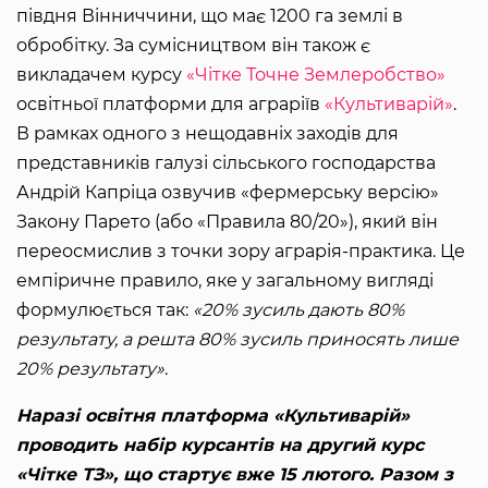
півдня Вінниччини, що має 1200 га землі в
обробітку. За сумісництвом він також є
викладачем курсу
«Чітке Точне Землеробство»
освітньої платформи для аграріїв
«Культиварій»
.
В рамках одного з нещодавніх заходів для
представників галузі сільського господарства
Андрій Капріца озвучив «фермерську версію»
Закону Парето (або «Правила 80/20»), який він
переосмислив з точки зору аграрія-практика. Це
емпіричне правило, яке у загальному вигляді
формулюється так:
«20% зусиль дають 80%
результату, а решта 80% зусиль приносять лише
20% результату»
.
Наразі освітня платформа «Культиварій»
проводить набір курсантів на другий курс
«Чітке ТЗ», що стартує вже 15 лютого. Разом з