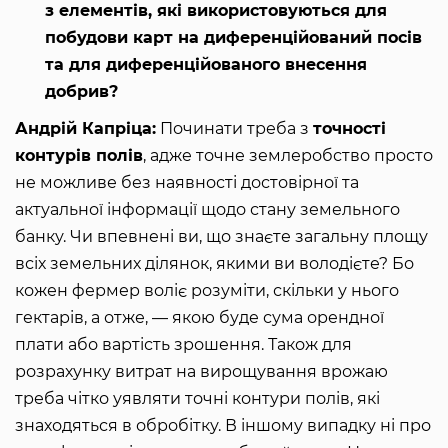
з елементів, які використовуються для
побудови карт на диференційований посів
та для диференційованого внесення
добрив?
Андрій Капріца:
Починати треба з
точності
контурів полів
, адже точне землеробство просто
не можливе без наявності достовірної та
актуальної інформації щодо стану земельного
банку. Чи впевнені ви, що знаєте загальну площу
всіх земельних ділянок, якими ви володієте? Бо
кожен фермер воліє розуміти, скільки у нього
гектарів, а отже, — якою буде сума орендної
плати або вартість зрошення. Також для
розрахунку витрат на вирощування врожаю
треба чітко уявляти точні контури полів, які
знаходяться в обробітку. В іншому випадку ні про