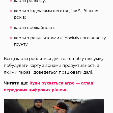
карти рельєфу;
карти з індексами вегетації за 5 і більше
років;
карти врожайності;
карти з результатами агрохімічного аналізу
ґрунту.
Всі ці карти робляться для того, щоб у підсумку
побудувати карту з зонами продуктивності, з
якими якраз і доведеться працювати далі.
Читати ще:
Куди рухається агро ― огляд
передових цифрових рішень